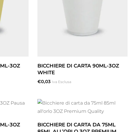
0ML-3OZ
BICCHIERE DI CARTA 90ML-3OZ
WHITE
€
0,03
Iva Esclusa
0ML-3OZ
BICCHIERE DI CARTA DA 75ML
85ML ALL’ORLO 3OZ PREMIUM