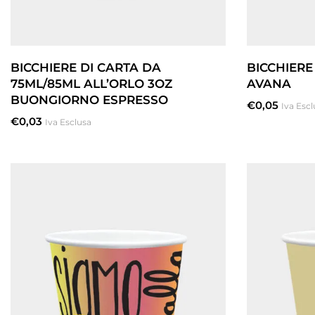
BICCHIERE DI CARTA DA
BICCHIERE
75ML/85ML ALL’ORLO 3OZ
AVANA
BUONGIORNO ESPRESSO
€
0,05
Iva Escl
€
0,03
Iva Esclusa