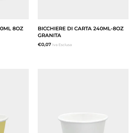
40ML 8OZ
BICCHIERE DI CARTA 240ML-8OZ
GRANITA
€
0,07
Iva Esclusa