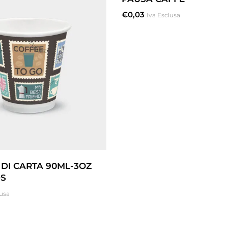
€
0,03
Iva Esclusa
 DI CARTA 90ML-3OZ
S
lusa