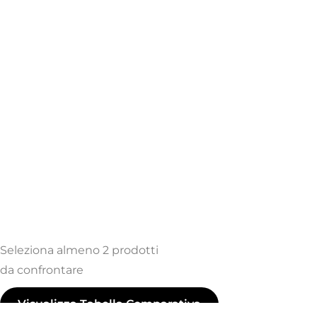
Seleziona almeno 2 prodotti
da confrontare
Visualizza Tabella Comparativa